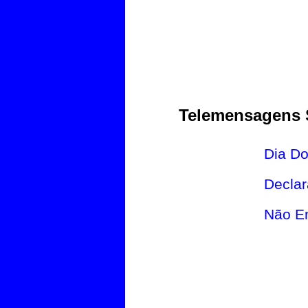
Telemensagens 
Dia D
Decla
Não En