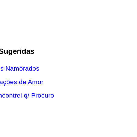
Sugeridas
os Namorados
rações de Amor
contrei q/ Procuro