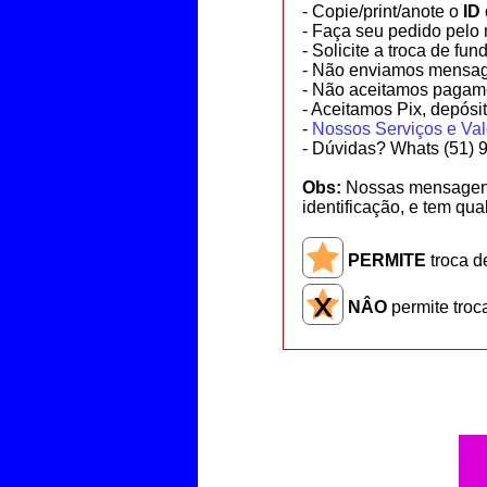
- Copie/print/anote o
ID
- Faça seu pedido pelo 
- Solicite a troca de f
- Não enviamos mensag
- Não aceitamos pagame
- Aceitamos
Pix, depósi
-
Nossos Serviços e Val
- Dúvidas? Whats (51) 
Obs:
Nossas mensagens
identificação, e tem qua
PERMITE
troca d
NÂO
permite troc