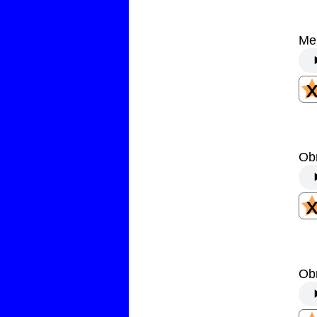
Me
Ob
Obr