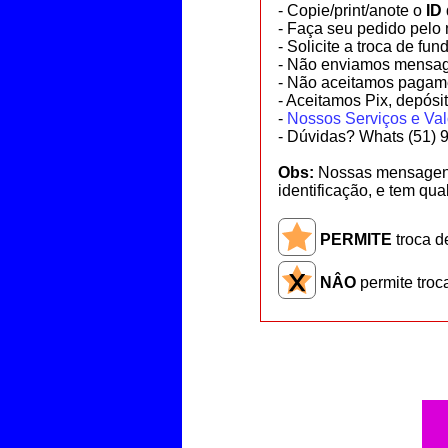
- Copie/print/anote o
ID
- Faça seu pedido pelo 
- Solicite a troca de f
- Não enviamos mensag
- Não aceitamos pagame
- Aceitamos
Pix, depósi
-
Nossos Serviços e Val
- Dúvidas? Whats (51) 
Obs:
Nossas mensagens
identificação, e tem qua
PERMITE
troca d
NÂO
permite troc