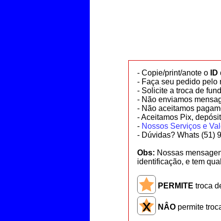
- Copie/print/anote o
ID
- Faça seu pedido pelo 
- Solicite a troca de f
- Não enviamos mensag
- Não aceitamos pagame
- Aceitamos
Pix, depósi
-
Nossos Serviços e Val
- Dúvidas? Whats (51) 
Obs:
Nossas mensagens
identificação, e tem qua
PERMITE
troca d
NÂO
permite troc