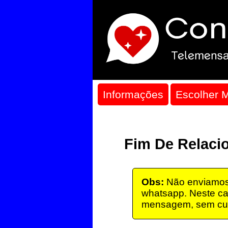
Informações
Escolher 
Fim De Relac
Obs:
Não enviamos 
whatsapp. Neste ca
mensagem, sem cu