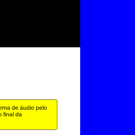
rma de áudio pelo
 final da